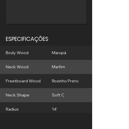
ESPECIFICAÇÕES
Body Wood
Marupá
Neck Wood
Marfim
Freetboard Wood
Roxinho Preto
Neck Shape
Soft C
Radius
14'
Frets
22 Frets Inox