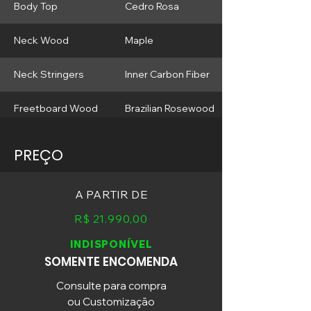
Body Top
Cedro Rosa
Neck Wood
Maple
Neck Stringers
Inner Carbon Fiber
Freetboard Wood
Brazilian Rosewood
Neck Shape
Soft C
PREÇO
Radius
16"
A PARTIR DE
22 True
Frets
Temperament Inox
R$ 21.990,00
EG 08
INDISPONÍVEL
Bridge
Gotoh GE 1996 T
SOMENTE ENCOMENDA
Tunning Machines
Gotoh SG 381
Consulte para compra
ou Customização