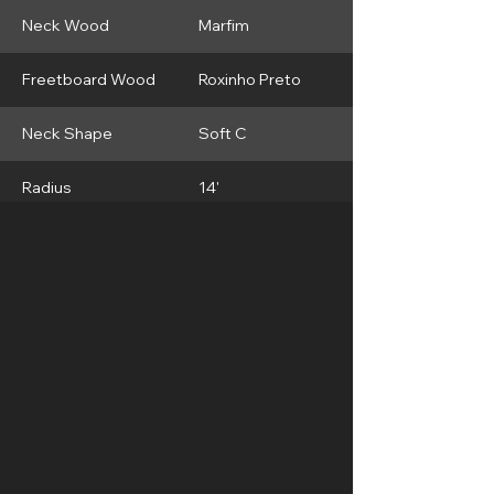
Neck Wood
Marfim
Freetboard Wood
Roxinho Preto
Neck Shape
Soft C
Radius
14'
Frets
22 Frets Inox
Bridge
Gotoh 510 FE1
Tunning Machines
Gotoh SG 381 MGT
Neck Pickup
Seymour Duncan 59
Bridge Pickup
Seymour Duncan JB