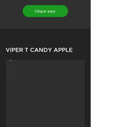
Neck Pickup
Seymour Duncan 59
Clique aqui
Seymour Duncan
Middle Pickup
SSL2 RWRP
Bridge Pickup
Seymour Duncan 78
VIPER T CANDY APPLE