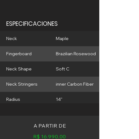
ESPECIFICACIONES
Neck
Maple
Fingerboard
Brazilian Rosewood
Neck Shape
Soft C
Neck Stringers
inner Carbon Fiber
Radius
14"
22 frets Stainless
Frets
Steel
A PARTIR DE
Bridge
Gotoh 510 FE1
R$ 16.990,00