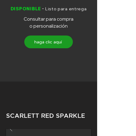
tuning Machines
Gotoh SG 381 MGT
-
DISPONIBLE
Listo para entrega
Seymour Duncan
Consultar para compra
Neck Pickup
SSL1
o personalización
Seymour Duncan
Middle Pickup
SSL1
haga clic aquí
Seymour Duncan
Bridge Pickup
Distortion
SCARLETT RED SPARKLE