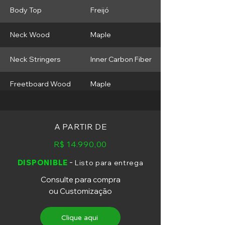
Body Top
Freijó
Neck Wood
Maple
Neck Stringers
Inner Carbon Fiber
Freetboard Wood
Maple
Neck Shape
Soft C
A PARTIR DE
Radius
16"
R$ 14.990,00
Frets
22 Frets Inox
-
DISPONIBLE
Listo para entrega
Consulte para compra
Bridge
Gotoh GE 1996
ou Customização
Tunning Machines
Gotoh SG 381
Clique aqui