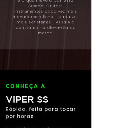
é o que move a Carrozza
Custom Guitars.
Instrumentos cada vez mais
inovadores, clientes cada vez
mais satisfeitos - essa é a
constante no dia-a-dia da
marca.
CONHEÇA A
VIPER SS
Rápida, feita para tocar
por horas