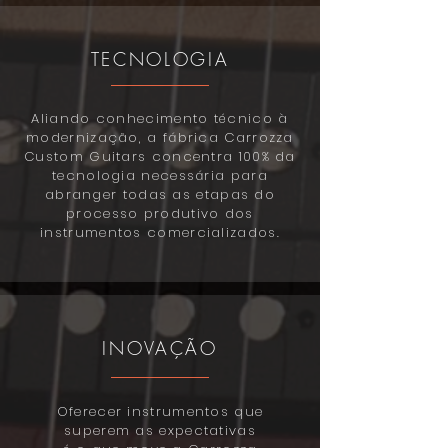
TECNOLOGIA
Aliando conhecimento técnico à
modernização, a fábrica Carrozza
Custom Guitars concentra 100% da
tecnologia necessária para
abranger todas as etapas do
processo produtivo dos
instrumentos comercializados.
INOVAÇÃO
Oferecer instrumentos que
superem as expectativas