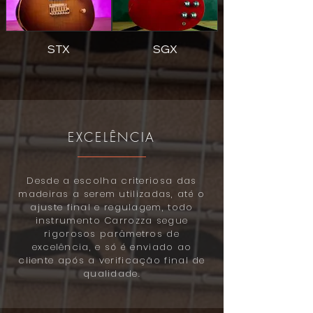
STX
SGX
EXCELÊNCIA
Desde a escolha criteriosa das
madeiras a serem utilizadas, até o
ajuste final e regulagem, todo
instrumento Carrozza segue
rigorosos parâmetros de
excelência, e só é enviado ao
cliente após a verificação final de
qualidade.